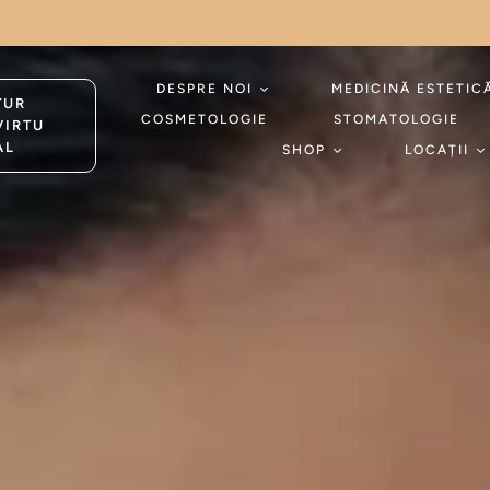
DESPRE NOI
MEDICINĂ ESTETIC
TUR
COSMETOLOGIE
STOMATOLOGIE
VIRTU
AL
SHOP
LOCAȚII