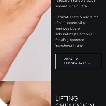
rezultatul final este vizibil
imediat și de durată.
Rezultatul este o privire mai
tânără, expresivă și
luminoasă, care
îmbunătățește armonia
facială și sporește
încrederea în sine.
VREAU O
PROGRAMARE →
LIFTING
CHIRURGICAL -