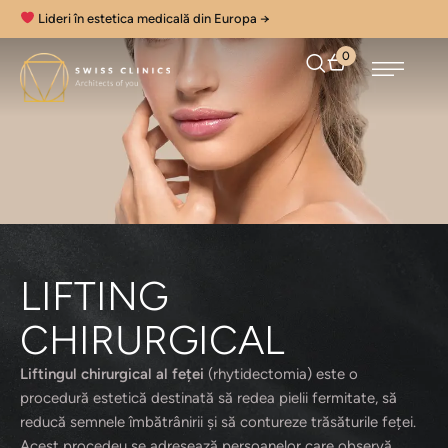
Lideri în estetica medicală din Europa →
0
LIFTING
CHIRURGICAL
Liftingul chirurgical al feței
(rhytidectomia) este o
procedură estetică destinată să redea pielii fermitate, să
reducă semnele îmbătrânirii și să contureze trăsăturile feței.
Acest procedeu se adresează persoanelor care observă