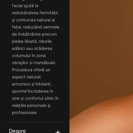
facial ajută la
redobândirea fermității
și conturului natural al
feței, reducând semnele
de îmbătrânire precum
pielea lăsată, ridurile
adânci sau scăderea
volumului în zona
obrajilor și mandibulei.
Procedura oferă un
aspect natural,
armonios și întinerit,
sporind încrederea în
sine și confortul zilnic în
relațiile personale și
profesionale.
Despre