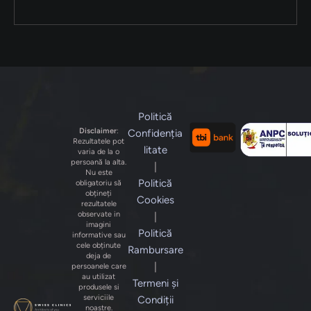
Politică
Disclaimer
:
Confidenția
Rezultatele pot
litate
varia de la o
persoană la alta.
|
Nu este
Politică
obligatoriu să
obțineți
Cookies
rezultatele
observate in
|
imagini
Politică
informative sau
cele obținute
Rambursare
deja de
|
persoanele care
au utilizat
Termeni și
produsele si
serviciile
Condiții
noastre.