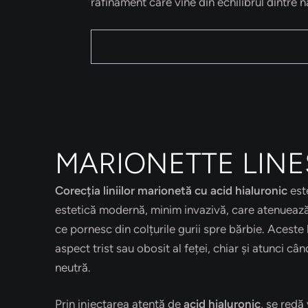
rafinament care vine din echilibrul dintre na
MARIONETTE LINE
Corecția liniilor marionetă cu acid hialuronic
est
estetică modernă, minim invazivă, care atenuează 
ce pornesc din colțurile gurii spre bărbie. Aceste l
aspect trist sau obosit al feței, chiar și atunci câ
neutră.
Prin injectarea atentă de
acid hialuronic
, se redă