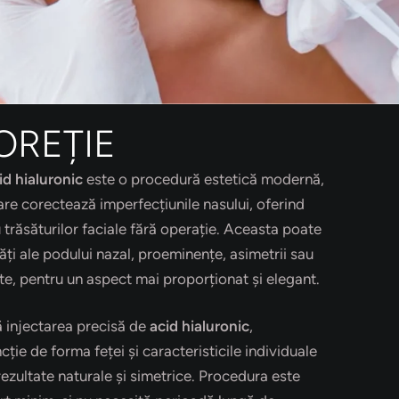
OREȚIE
id hialuronic
este o procedură estetică modernă,
are corectează imperfecțiunile nasului, oferind
u trăsăturilor faciale fără operație. Aceasta poate
ăți ale podului nazal, proeminențe, asimetrii sau
te, pentru un aspect mai proporționat și elegant.
ă injectarea precisă de
acid hialuronic
,
cție de forma feței și caracteristicile individuale
rezultate naturale și simetrice. Procedura este