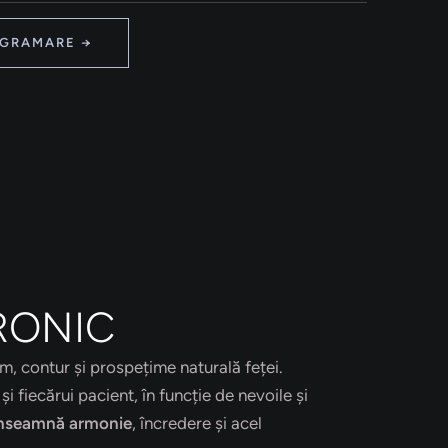
OGRAMARE →
RONIC
um, contur și prospețime naturală feței.
i fiecărui pacient, în funcție de nevoile și
nseamnă armonie
, încredere și acel