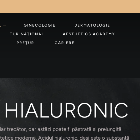
Ă
GINECOLOGIE
DERMATOLOGIE
TUR NAȚIONAL
AESTHETICS ACADEMY
PREȚURI
CARIERE
 HIALURONIC
r trecător, dar astăzi poate fi păstrată și prelungită
tetice moderne. Acidul hialuronic, deși este o substanță