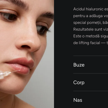
Acidul hialuronic es
pentru a adăuga vol
special pomeții, băr
Rezultatele sunt viz
Este o metodă sigur
de lifting facial — t
Buze
Corp
Nas