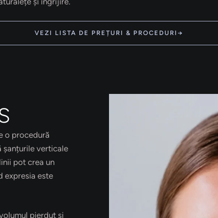
turalețe și îngrijire.
VEZI LISTA DE PREȚURI & PROCEDURI→
S
e o procedură
șanțurile verticale
inii pot crea un
nd expresia este
 volumul pierdut și