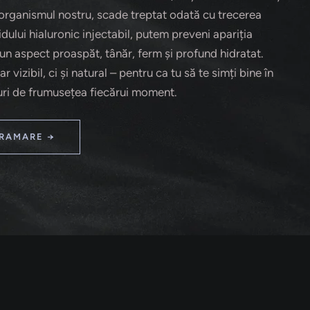
organismul nostru, scade treptat odată cu trecerea
idului hialuronic injectabil, putem preveni apariția
ii un aspect proaspăt, tânăr, ferm și profund hidratat.
 vizibil, ci și natural – pentru ca tu să te simți bine în
curi de frumusețea fiecărui moment.
RAMARE →