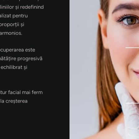
niilor și redefinind
alizat pentru
roporții și
 armonios.
recuperarea este
nătățire progresivă
echilibrat și
tur facial mai ferm
 la creșterea