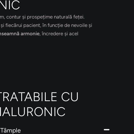
NIC
um, contur și prospețime naturală feței.
i fiecărui pacient, în funcție de nevoile și
nseamnă armonie
, încredere și acel
RATABILE CU
HIALURONIC
, Tâmple