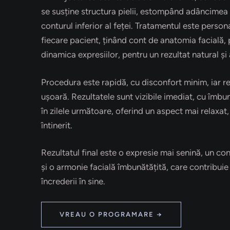
se susține structura pielii, estompând adâncimea li
conturul inferior al feței. Tratamentul este person
fiecare pacient, ținând cont de anatomia facială, p
dinamica expresiilor, pentru un rezultat natural și
Procedura este rapidă, cu disconfort minim, iar 
ușoară. Rezultatele sunt vizibile imediat, cu îmbu
în zilele următoare, oferind un aspect mai relaxat, 
întinerit.
Rezultatul final este o expresie mai senină, un con
și o armonie facială îmbunătățită, care contribuie
încrederii în sine.
VREAU O PROGRAMARE →