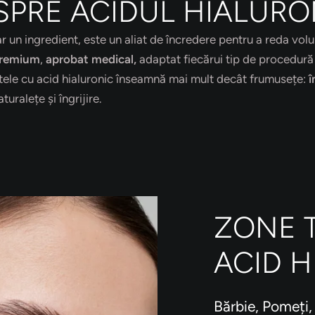
SPRE ACIDUL HIALURO
ar un ingredient, este un aliat de încredere pentru a reda vol
 premium
,
aprobat medical,
adaptat fiecărui tip de procedură ș
entele cu acid hialuronic înseamnă mai mult decât frumusețe:
î
turalețe și îngrijire.
ZONE T
ACID 
Bărbie, Pomeți