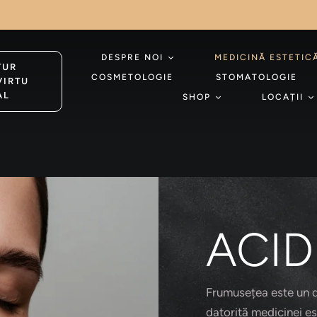
DESPRE NOI
MEDICINĂ ESTETIC
TUR
COSMETOLOGIE
STOMATOLOGIE
VIRTU
AL
SHOP
LOCAȚII
ACID
Frumusețea este un da
datorită medicinei es