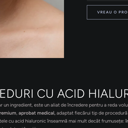
VREAU O PR
EDURI CU ACID HIALU
ar un ingredient, este un aliat de încredere pentru a reda vol
 premium
,
aprobat medical,
adaptat fiecărui tip de procedură ș
entele cu acid hialuronic înseamnă mai mult decât frumusețe:
î