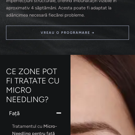
imperfecțiuni structurale, oferind îmbunătățiri vizibile în
aproximativ 4 săptămâni. Acesta poate fi adaptat la
adâncimea necesară fiecărei probleme.
VREAU O PROGRAMARE →
CE ZONE POT
FI TRATATE CU
MICRO
NEEDLING?
Față
Tratamentul cu
Micro-
Needling pentru față