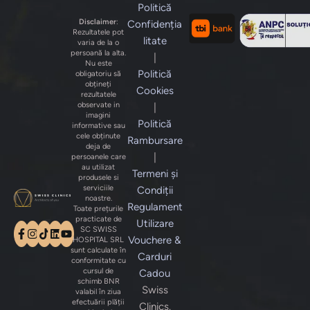
Politică
Disclaimer
:
Confidenția
Rezultatele pot
litate
varia de la o
persoană la alta.
|
Nu este
Politică
obligatoriu să
obțineți
Cookies
rezultatele
observate in
|
imagini
Politică
informative sau
cele obținute
Rambursare
deja de
|
persoanele care
au utilizat
Termeni și
produsele si
serviciile
Condiții
noastre.
Regulament
Toate prețurile
practicate de
Utilizare
SC SWISS
Vouchere &
HOSPITAL SRL
sunt calculate în
Carduri
conformitate cu
cursul de
Cadou
schimb BNR
Swiss
valabil în ziua
efectuării plății
Clinics.