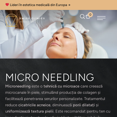
Lideri în estetica medicală din Europa →
0
MICRO NEEDLING
Microneedling
este o
tehnică cu microace
care creează
microcanale în piele, stimulând producția de colagen și
facilitează penetrarea serurilor personalizate. Tratamentul
reduce
cicatricile acneice
, diminuează
porii dilatați
și
u
niformizează textura pielii
. Este recomandat pentru ten cu