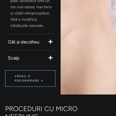
pielii, rezultatul fiind un
ten mai neted, mai ferm
și vizibil reîmprospătat,
fără a modifica
trăsăturile naturale.
Gât și decolteu
Scalp
VREAU O
PROGRAMARE →
PROCEDURI CU MICRO