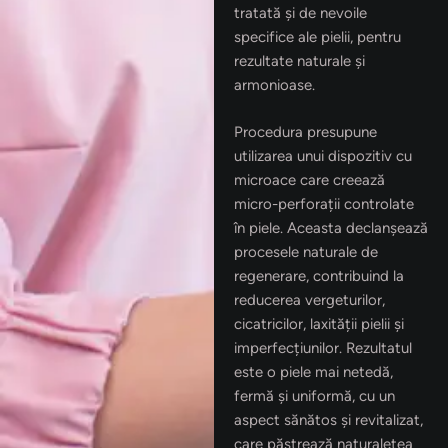
tratată și de nevoile
specifice ale pielii, pentru
rezultate naturale și
armonioase.
Procedura presupune
utilizarea unui dispozitiv cu
microace care creează
micro-perforații controlate
în piele. Aceasta declanșează
procesele naturale de
regenerare, contribuind la
reducerea vergeturilor,
cicatricilor, laxității pielii și
imperfecțiunilor. Rezultatul
este o piele mai netedă,
fermă și uniformă, cu un
aspect sănătos și revitalizat,
care păstrează naturalețea