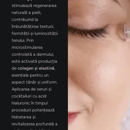
stimulează regenerarea
naturală a pielii,
contribuind la
îmbunătățirea texturii,
fermității și luminozității
tenului. Prin
microstimularea
controlată a dermului,
este activată producția
de
colagen și elastină
,
esențiale pentru un
aspect tânăr și uniform.
Aplicarea de seruri și
cocktailuri cu acid
hialuronic în timpul
procedurii potențează
hidratarea și
revitalizarea profundă a