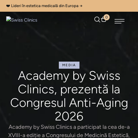
❤️ Lideri în estetica medicală din Europa →
0
MEDIA
Academy by Swiss
Clinics, prezentă la
Congresul Anti-Aging
2026
Academy by Swiss Clinics a participat la cea de-a
XVIII-a ediție a Congresului de Medicină Estetică,