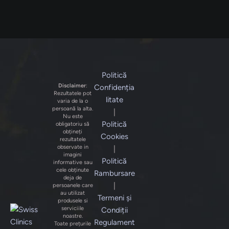
Politică
Disclaimer
:
Confidenția
Rezultatele pot
litate
varia de la o
persoană la alta.
|
Nu este
Politică
obligatoriu să
obțineți
Cookies
rezultatele
observate in
|
imagini
Politică
informative sau
cele obținute
Rambursare
deja de
|
persoanele care
au utilizat
Termeni și
produsele si
serviciile
Condiții
noastre.
Regulament
Toate prețurile