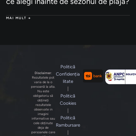
ce alegi înainte de sezonul de plajă?
MAI MULT →
Politică
Disclaimer
:
Confidenția
Rezultatele pot
litate
varia de la o
persoană la alta.
|
Nu este
Politică
obligatoriu să
obțineți
Cookies
rezultatele
observate in
|
imagini
Politică
informative sau
cele obținute
Rambursare
deja de
|
persoanele care