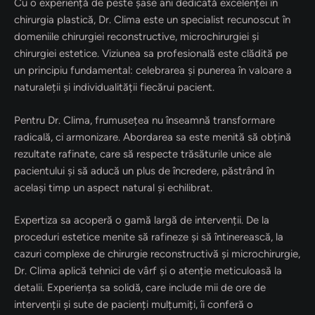
Cu o experiență de peste șase ani dedicată excelenței în
chirurgia plastică, Dr. Clima este un specialist recunoscut în
domeniile chirurgiei reconstructive, microchirurgiei și
chirurgiei estetice. Viziunea sa profesională este clădită pe
un principiu fundamental: celebrarea și punerea în valoare a
naturaleții și individualității fiecărui pacient.
Pentru Dr. Clima, frumusețea nu înseamnă transformare
radicală, ci armonizare. Abordarea sa este menită să obțină
rezultate rafinate, care să respecte trăsăturile unice ale
pacientului și să aducă un plus de încredere, păstrând în
același timp un aspect natural și echilibrat.
Expertiza sa acoperă o gamă largă de intervenții. De la
proceduri estetice menite să rafineze și să întinerească, la
cazuri complexe de chirurgie reconstructivă și microchirurgie,
Dr. Clima aplică tehnici de vârf și o atenție meticuloasă la
detalii. Experiența sa solidă, care include mii de ore de
intervenții și sute de pacienți mulțumiți, îi conferă o