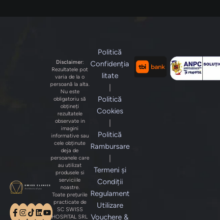
Politică
Disclaimer
:
Confidenția
Rezultatele pot
litate
varia de la o
persoană la alta.
|
Nu este
Politică
obligatoriu să
obțineți
Cookies
rezultatele
observate in
|
imagini
Politică
informative sau
cele obținute
Rambursare
deja de
|
persoanele care
au utilizat
Termeni și
produsele si
serviciile
Condiții
noastre.
Regulament
Toate prețurile
practicate de
Utilizare
SC SWISS
Vouchere &
HOSPITAL SRL